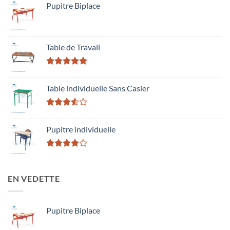
Pupitre Biplace
Table de Travail
Rated
5.00
out of 5
Table individuelle Sans Casier
Rated
3.50
out
Pupitre individuelle
of 5
Rated
4.00
out
of 5
EN VEDETTE
Pupitre Biplace