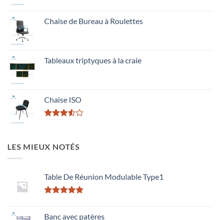
Chaise de Bureau à Roulettes
Tableaux triptyques à la craie
Chaise ISO
Rated
3.50
out
of 5
LES MIEUX NOTÉS
Table De Réunion Modulable Type1
Rated
5.00
out of 5
Banc avec patères