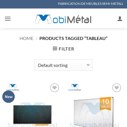
Skip
FABRICATION DE MEUBLES SEMI-METALLIQUES, MATER
to
content
HOME
/
PRODUCTS TAGGED “TABLEAU”
FILTER
New