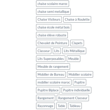
chaise scolaire maroc
chaise semi metallique
Chaise Visiteurs
Chaise à Roulette
chaise école métal bois
chaise élève robuste
Chevalet de Peinture
Clapets
Classeur
Lits
Lits Métallique
Lits Superposables
Meuble
Meuble de rangement
Mobilier de Bureau
Mobilier scolaire
mobilier scolaire maroc
Pupitre
Pupitre Biplace
Pupitre individuelle
Rangement
Rangement Classeur
Rayonnage
Table
Tableau