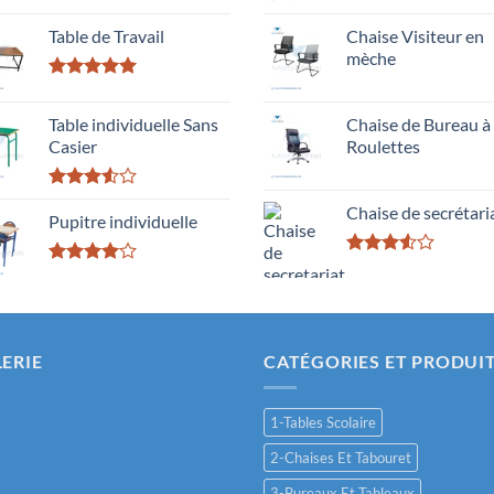
Table de Travail
Chaise Visiteur en
mèche
Rated
5.00
out of 5
Table individuelle Sans
Chaise de Bureau à
Casier
Roulettes
Rated
Chaise de secrétari
3.50
Pupitre individuelle
out
of 5
Rated
Rated
3.50
out
4.00
out
of 5
of 5
ERIE
CATÉGORIES ET PRODUI
1-Tables Scolaire
2-Chaises Et Tabouret
3-Bureaux Et Tableaux