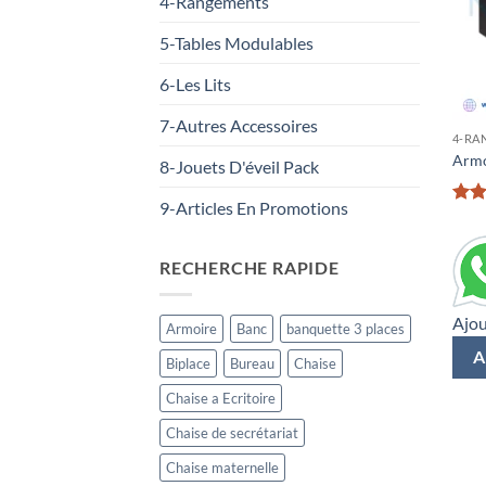
4-Rangements
5-Tables Modulables
6-Les Lits
7-Autres Accessoires
4-RA
Armo
8-Jouets D'éveil Pack
9-Articles En Promotions
Rate
3.5
o
of 5
RECHERCHE RAPIDE
Ajou
Armoire
Banc
banquette 3 places
A
Biplace
Bureau
Chaise
Chaise a Ecritoire
Chaise de secrétariat
Chaise maternelle