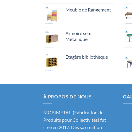
Meuble de Rangement
Armoire semi
Metallique
Etagère bibliothèque
À PROPOS DE NOUS
GAL
MOBIMETAL. (Fabrication de
Produits pour Collectivités) fut
crée en 2017. Dés sa création