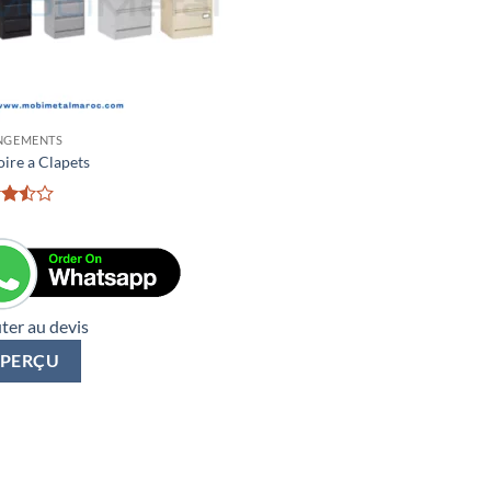
NGEMENTS
ire a Clapets
d
ut
ter au devis
PERÇU