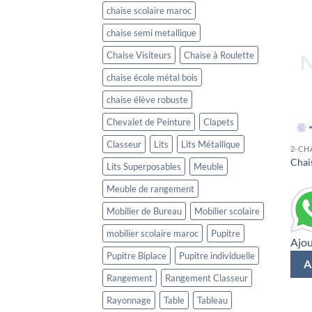
chaise scolaire maroc
chaise semi metallique
Chaise Visiteurs
Chaise à Roulette
chaise école métal bois
chaise élève robuste
Chevalet de Peinture
Clapets
Classeur
Lits
Lits Métallique
2-CH
Chai
Lits Superposables
Meuble
Meuble de rangement
Mobilier de Bureau
Mobilier scolaire
mobilier scolaire maroc
Pupitre
Ajou
Pupitre Biplace
Pupitre individuelle
A
Rangement
Rangement Classeur
Rayonnage
Table
Tableau