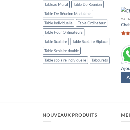
Tableau Mural
Table De Réunion
Table De Réunion Modulable
2-CH
Table individuelle
Table Ordinateur
Chais
Table Pour Ordinateurs
Rat
Table Scolaire
Table Scolaire Biplace
out 
Table Scolaire double
Table scolaire individuelle
Tabourets
Ajou
A
NOUVEAUX PRODUITS
MEI