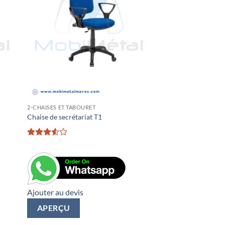
2-CHAISES ET TABOURET
Chaise de secrétariat T1
Rated
3.5
out
of 5
Ajouter au devis
APERÇU