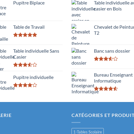
Pupitre Biplace
Table individuelle a
casier en Bois
Table de Travail
Chevalet de Peintu
T2
Rated
5.00
out of 5
Table individuelle Sans
Banc sans dossier
Casier
Rated
3.50
out
Rated
Bureau Enseignant
of 5
3.50
Pupitre individuelle
out
Informatique
of 5
Rated
Rated
4.00
out
4.50
out
of 5
of 5
ERIE
CATÉGORIES ET PRODUI
1-Tables Scolaire