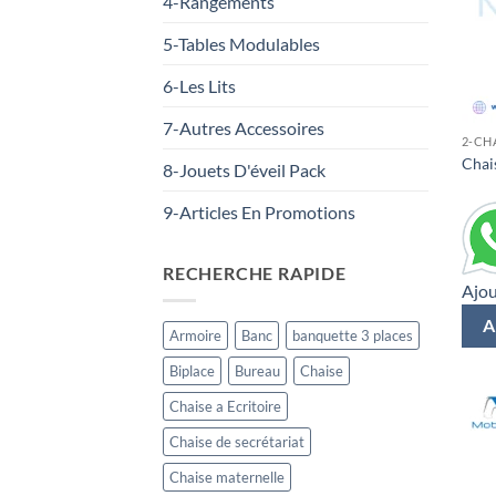
4-Rangements
5-Tables Modulables
6-Les Lits
7-Autres Accessoires
2-CH
Chai
8-Jouets D'éveil Pack
9-Articles En Promotions
RECHERCHE RAPIDE
Ajou
A
Armoire
Banc
banquette 3 places
Biplace
Bureau
Chaise
Chaise a Ecritoire
Chaise de secrétariat
Chaise maternelle