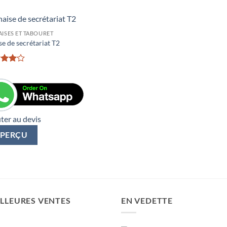
AISES ET TABOURET
e de secrétariat T2
ed
4
of 5
ter au devis
PERÇU
LLEURES VENTES
EN VEDETTE