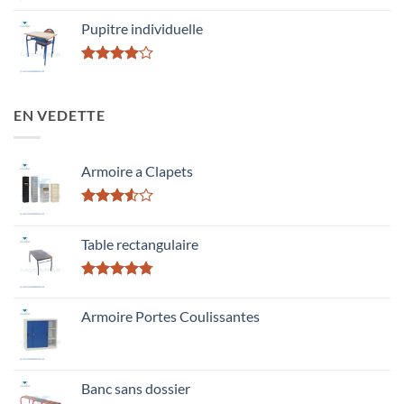
Rated
3.50
out
Pupitre individuelle
of 5
Rated
4.00
out
of 5
EN VEDETTE
Armoire a Clapets
Rated
3.50
out
Table rectangulaire
of 5
Rated
4.75
out of 5
Armoire Portes Coulissantes
Banc sans dossier