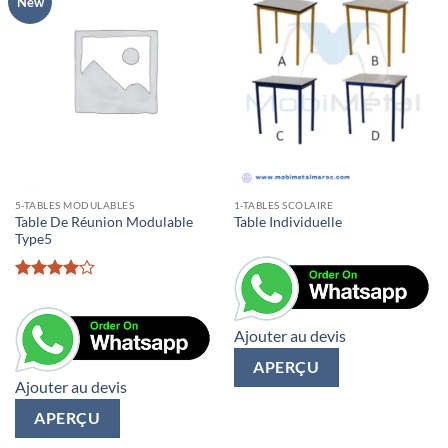
New
5-TABLES MODULABLES
1-TABLES SCOLAIRE
Table De Réunion Modulable
Table Individuelle
Type5
Rated
4
out of 5
Ajouter au devis
APERÇU
Ajouter au devis
APERÇU