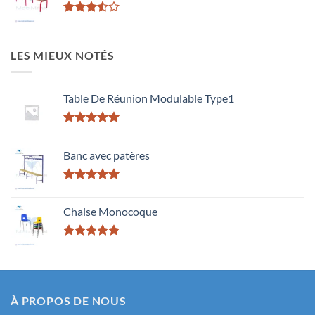
Rated
3.50
out
of 5
LES MIEUX NOTÉS
Table De Réunion Modulable Type1
Rated
5.00
out of 5
Banc avec patères
Rated
5.00
out of 5
Chaise Monocoque
Rated
5.00
out of 5
À PROPOS DE NOUS