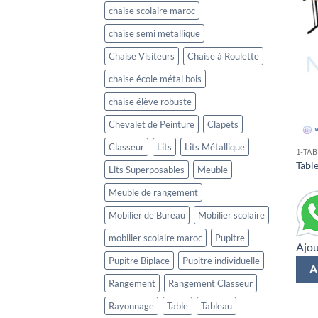
chaise scolaire maroc
chaise semi metallique
Chaise Visiteurs
Chaise à Roulette
chaise école métal bois
chaise élève robuste
Chevalet de Peinture
Clapets
Classeur
Lits
Lits Métallique
1-TA
Table
Lits Superposables
Meuble
Meuble de rangement
Mobilier de Bureau
Mobilier scolaire
mobilier scolaire maroc
Pupitre
Ajou
Pupitre Biplace
Pupitre individuelle
A
Rangement
Rangement Classeur
Rayonnage
Table
Tableau