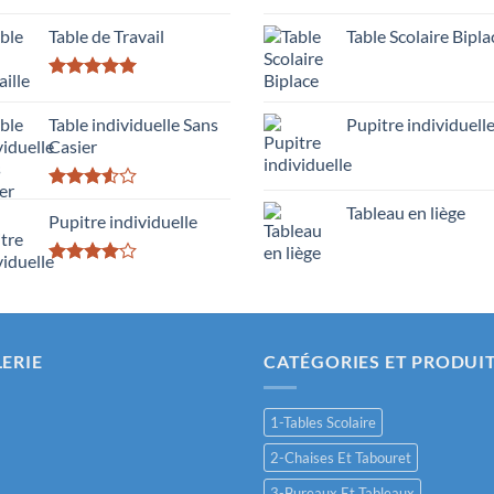
Table de Travail
Table Scolaire Bipla
Rated
5.00
out of 5
Table individuelle Sans
Pupitre individuell
Casier
Rated
Tableau en liège
3.50
Pupitre individuelle
out
of 5
Rated
4.00
out
of 5
ERIE
CATÉGORIES ET PRODUI
1-Tables Scolaire
2-Chaises Et Tabouret
3-Bureaux Et Tableaux