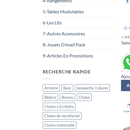
4-Rangements
5-Tables Modulables
6-Les Lits
7-Autres Accessoires
1-TA
Table
8-Jouets D'éveil Pack
9-Articles En Promotions
RECHERCHE RAPIDE
Ajou
A
Armoire
Banc
banquette 3 places
Biplace
Bureau
Chaise
Chaise a Ecritoire
Chaise de secrétariat
Chaise maternelle